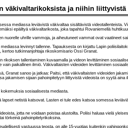
n väkivaltarikoksista ja niihin liittyvis
essa mediassa leviävistä väkivaltaa sisältävistä videotallenteista. Vid
ekemäksi epäiltyä väkivaltarikosta, joka tapahtui Rovaniemellä huhtiku
n nuorelle uhrille vammoja, ja aiheutuneet vammat ovat vaatineet sai
mediassa levinnyt tallenne. Tapauksesta on kirjattu Lapin poliisilaitoks
a, kertoo tutkinnanjohtaja rikoskomisario Ossi Granat.
in rikoksen tallentaminen kuvaamalla ja videon levittäminen sosiaalise
 vain paikallinen ilmiö. Väkivaltaisten videoiden levittäminen sosia
ssä, Granat sanoo ja jatkaa: Paitsi, että väkivaltaisten videoiden jaka
jakamisen sijaan pahoinpitelyyn liittyvistä videoista on syytä aina ilmoi
ten kokemuksia sosiaalisesta mediasta.
sältöä lapset netistä katsovat. Lasten ei tule edes katsoa somessa leviä
oista, jotta ne voidaan poistaa alustoilta. Poliisi haluaa vielä yleisesti 
ai törkeinä pahoinpitelyrikoksina.
oikeudellisesti vastuussa teosta, on alle 15-vuotias kuitenkin vahingonk