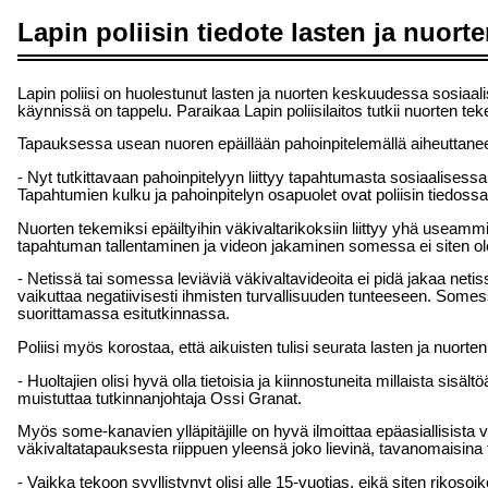
Lapin poliisin tiedote lasten ja nuorte
Lapin poliisi on huolestunut lasten ja nuorten keskuudessa sosiaalis
käynnissä on tappelu. Paraikaa Lapin poliisilaitos tutkii nuorten t
Tapauksessa usean nuoren epäillään pahoinpitelemällä aiheuttanee
- Nyt tutkittavaan pahoinpitelyyn liittyy tapahtumasta sosiaalisessa 
Tapahtumien kulku ja pahoinpitelyn osapuolet ovat poliisin tiedoss
Nuorten tekemiksi epäiltyihin väkivaltarikoksiin liittyy yhä useamm
tapahtuman tallentaminen ja videon jakaminen somessa ei siten ole
- Netissä tai somessa leviäviä väkivaltavideoita ei pidä jakaa neti
vaikuttaa negatiivisesti ihmisten turvallisuuden tunteeseen. Somessa 
suorittamassa esitutkinnassa.
Poliisi myös korostaa, että aikuisten tulisi seurata lasten ja nuor
- Huoltajien olisi hyvä olla tietoisia ja kiinnostuneita millaista si
muistuttaa tutkinnanjohtaja Ossi Granat.
Myös some-kanavien ylläpitäjille on hyvä ilmoittaa epäasiallisista vide
väkivaltatapauksesta riippuen yleensä joko lievinä, tavanomaisina t
- Vaikka tekoon syyllistynyt olisi alle 15-vuotias, eikä siten rikos