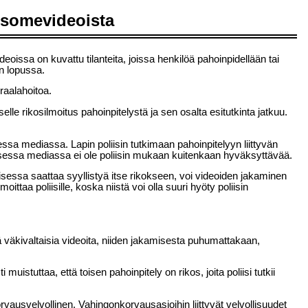
tä somevideoista
eoissa on kuvattu tilanteita, joissa henkilöä pahoinpidellään tai
un lopussa.
raalahoitoa.
elle rikosilmoitus pahoinpitelystä ja sen osalta esitutkinta jatkuu.
ssa mediassa. Lapin poliisin tutkimaan pahoinpitelyyn liittyvän
alisessa mediassa ei ole poliisin mukaan kuitenkaan hyväksyttävää.
misessa saattaa syyllistyä itse rikokseen, voi videoiden jakaminen
ttaa poliisille, koska niistä voi olla suuri hyöty poliisin
viä väkivaltaisia videoita, niiden jakamisesta puhumattakaan,
muistuttaa, että toisen pahoinpitely on rikos, joita poliisi tutkii
orvausvelvollinen. Vahingonkorvausasioihin liittyvät velvollisuudet